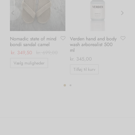
Nomadic state of mind
Verden hand and body
Ve
bondi sandal camel
wash arborealist 500
wa
ml
ml
kr.
349,50
kr.
699,00
kr.
345,00
kr.
Dette
Vælg muligheder
vare
Tilføj til kurv
T
har
flere
varianter.
ter.
Mulighederne
hederne
kan
vælges
s
på
varesiden
iden