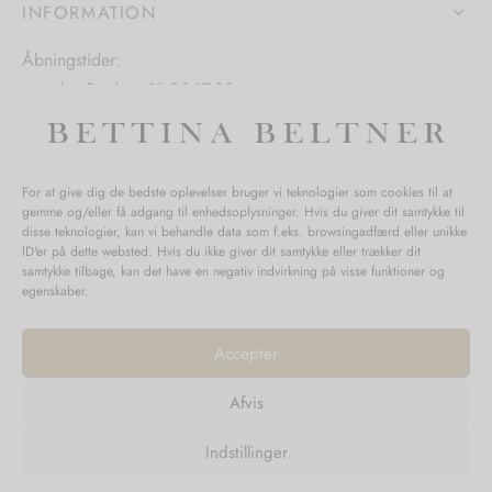
INFORMATION
Åbningstider:
Mandag-Fredag: 11.00-17.30
Lørdag: 11.00-15.00
For at give dig de bedste oplevelser bruger vi teknologier som cookies til at
gemme og/eller få adgang til enhedsoplysninger. Hvis du giver dit samtykke til
SPØRGSMÅL WEBORDRE
disse teknologier, kan vi behandle data som f.eks. browsingadfærd eller unikke
ID'er på dette websted. Hvis du ikke giver dit samtykke eller trækker dit
BUTIK BETTINA BELTNER
samtykke tilbage, kan det have en negativ indvirkning på visse funktioner og
egenskaber.
Accepter
Afvis
Returnering
Indstillinger
Handelsvilkår