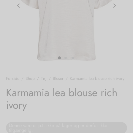
nhagen Shoes
igans
læder
ne Studios
er
ie
amia
r
eloo
Forside
/
Shop
/
Tøj
/
Bluser
/
Karmamia lea blouse rich ivory
té Essentiel
uits
Karmamia lea blouse rich
ivory
noer
o
r
Denne vare er p.t. ikke på lager og er derfor ikke
tilgængelig.
 Cruz
rdele