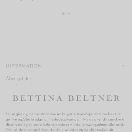
vare
har
har
flere
flere
varianter.
varianter.
Mulighedern
Mulighederne
kan
kan
vælges
vælges
på
på
varesiden
INFORMATION
varesiden
Åbningstider:
Mandag-Fredag: 11.00-17.30
Lørdag: 11.00-15.00
For at give dig de bedste oplevelser bruger vi teknologier som cookies til at
gemme og/eller få adgang til enhedsoplysninger. Hvis du giver dit samtykke til
SPØRGSMÅL WEBORDRE
disse teknologier, kan vi behandle data som f.eks. browsingadfærd eller unikke
ID'er på dette websted. Hvis du ikke giver dit samtykke eller trækker dit