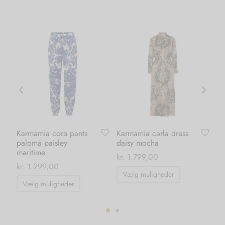
Karmamia cora pants
Karmamia carla dress
Ka
paloma paisley
daisy mocha
bl
maritime
0
kr.
1.799,00
kr.
kr.
1.299,00
Dette
Vælg muligheder
T
Dette
vare
Vælg muligheder
vare
har
har
flere
flere
ter.
varianter.