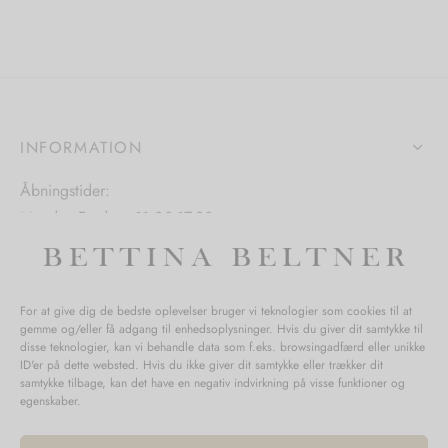
varianter.
hederne
Mulighedern
Mulighederne
kan
kan
s
vælges
vælges
på
på
iden
varesiden
INFORMATION
varesiden
Åbningstider:
Mandag-Fredag: 11.00-17.30
Lørdag: 11.00-15.00
For at give dig de bedste oplevelser bruger vi teknologier som cookies til at
gemme og/eller få adgang til enhedsoplysninger. Hvis du giver dit samtykke til
SPØRGSMÅL WEBORDRE
disse teknologier, kan vi behandle data som f.eks. browsingadfærd eller unikke
ID'er på dette websted. Hvis du ikke giver dit samtykke eller trækker dit
BUTIK BETTINA BELTNER
samtykke tilbage, kan det have en negativ indvirkning på visse funktioner og
egenskaber.