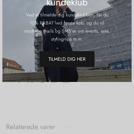
kundeklub
Kvalitet: 72% Bomuld, 26% Polyester, 2% Elastan
Ved at tilmelde dig kundeklubben, får du
10% RABAT ved første køb, og du vil
Yderligere information
modtage mails og SMS'er om events, sale,
styling-tips m.m.
Varenummer (SKU):
Clivlala9051-1jeansdenim
Kategorier:
Black Week
,
Cabana Living
,
Jeans
,
Nye Varer
,
TILMELD DIG HER
Udsalg
Del
Relaterede varer