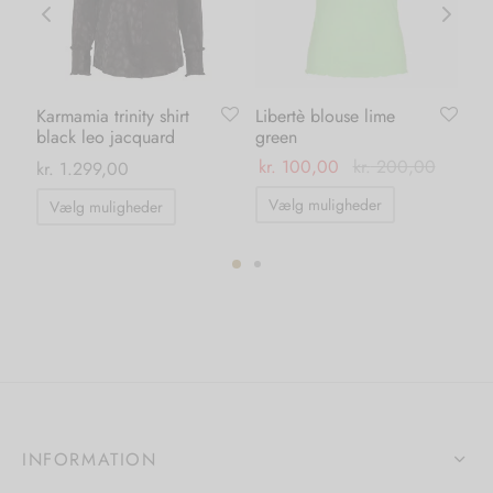
Karmamia trinity shirt
Libertè blouse lime
Li
black leo jacquard
green
gr
kr.
100,00
kr.
200,00
kr
kr.
1.299,00
Dette
Dette
Vælg muligheder
Vælg muligheder
vare
vare
har
har
flere
flere
varianter.
ter.
varianter.
Mulighedern
hederne
Mulighederne
kan
kan
vælges
s
vælges
på
på
INFORMATION
varesiden
iden
varesiden