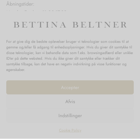
Åbningstider:
Mandag-Fredag: 11.00-17.30
Lørdag: 11.00-15.00
For at give dig de bedste oplevelser bruger vi teknologier som cookies til at
gemme og/eller få adgang til enhedsoplysninger. Hvis du giver dit samtykke til
SPØRGSMÅL WEBORDRE
disse teknologier, kan vi behandle data som f.eks. browsingadfærd eller unikke
ID'er på dette websted. Hvis du ikke giver dit samtykke eller trækker dit
BUTIK BETTINA BELTNER
samtykke tilbage, kan det have en negativ indvirkning på visse funktioner og
egenskaber.
Accepter
Afvis
Returnering
Indstillinger
Handelsvilkår
Persondata
Cookie Policy