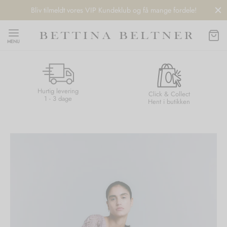
Bliv tilmeldt vores VIP Kundeklub og få mange fordele!
MENU
Hurtig levering
Back
Back
Back
Back
Click & Collect
1 - 3 dage
Hent i butikken
NDS
/ STYLES
 / STØVLER
ESSORIES
 DAY
re
er
uche
r
aler
edragt
ter
ker
nhagen Muse
er
er
r