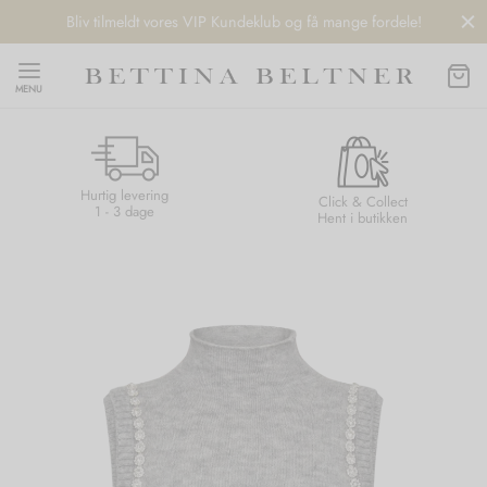
Bliv tilmeldt vores VIP Kundeklub og få mange fordele!
MENU
Hurtig levering
Back
Back
Back
Back
Click & Collect
1 - 3 dage
Hent i butikken
NDS
/ STYLES
 / STØVLER
ESSORIES
 DAY
re
er
uche
r
aler
edragt
ter
ker
nhagen Muse
er
er
r