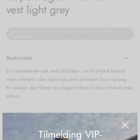
vest light grey
tröm
s
nalsin
ter
Denne vare er p.t. ikke på lager og er derfor ikke
tilgængelig.
numb
Beskrivelse
 Biz Copenhagen
shirts
En tætsiddende vest med similisten i en finstrikket kvalitet
e Schnoor
e
med rullekant i den høje hals samt similisten front og bag.
En detalje, der tilfører en elegant effekt til den minimalistiske
es from the atelier
ts
-50%
silhuet.
n Pioneers
Høj hals
Rullekant
Tilmelding VIP-
Tætsiddende pasform