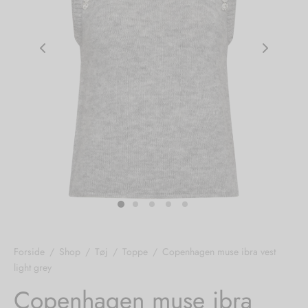
nhagen Shoes
igans
læder
ne Studios
er
ie
amia
r
eloo
té Essentiel
uits
noer
Forside
/
Shop
/
Tøj
/
Toppe
/
Copenhagen muse ibra vest
o
r
light grey
Copenhagen muse ibra
 Cruz
rdele