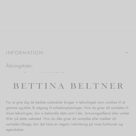
flere
flere
ter.
varianter.
varianter.
hederne
Mulighederne
Mulighedern
kan
kan
s
vælges
vælges
på
på
INFORMATION
iden
varesiden
varesiden
Åbningstider:
Mandag-Fredag: 11.00-17.30
Lørdag: 11.00-15.00
For at give dig de bedste oplevelser bruger vi teknologier som cookies til at
gemme og/eller få adgang til enhedsoplysninger. Hvis du giver dit samtykke til
SPØRGSMÅL WEBORDRE
disse teknologier, kan vi behandle data som f.eks. browsingadfærd eller unikke
ID'er på dette websted. Hvis du ikke giver dit samtykke eller trækker dit
BUTIK BETTINA BELTNER
samtykke tilbage, kan det have en negativ indvirkning på visse funktioner og
egenskaber.