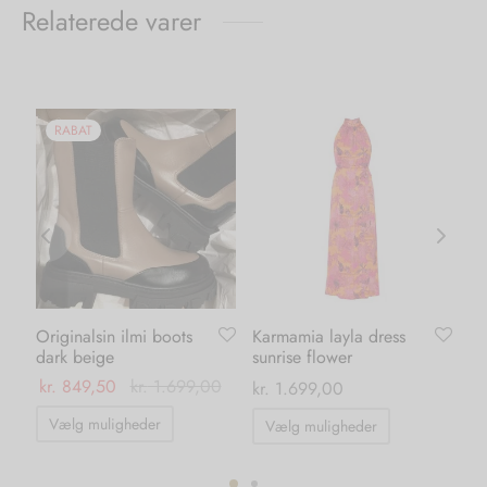
Relaterede varer
RABAT
Originalsin ilmi boots
Karmamia layla dress
Li
dark beige
sunrise flower
gr
kr.
849,50
kr.
1.699,00
kr
kr.
1.699,00
Dette
Dette
Vælg muligheder
Vælg muligheder
vare
vare
har
har