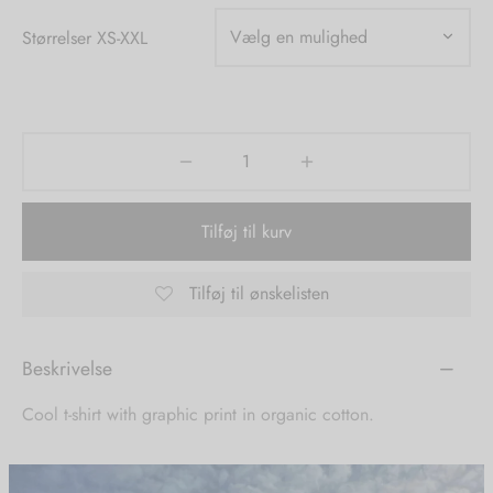
Størrelser XS-XXL
tröm
s
nalsin
ter
numb
 Biz Copenhagen
shirts
Tilføj til kurv
e Schnoor
e
Tilføj til ønskelisten
es from the atelier
ts
-50%
Beskrivelse
n Pioneers
Cool t-shirt with graphic print in organic cotton.