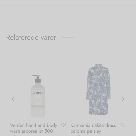
Relaterede varer
Verden hand and body
Karmamia nakita dress
Ka
wash arborealist 500
paloma paisley
bl