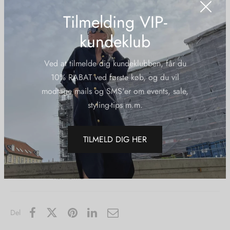
Tilmelding VIP-
Wash care:
Machine washable 30 degrees
kundeklub
Material:
100 % organic cotton
Ved at tilmelde dig kundeklubben, får du
Origin:
10% RABAT ved første køb, og du vil
Made in Portugal
modtage mails og SMS'er om events, sale,
styling-tips m.m.
Yderligere information
TILMELD DIG HER
Varenummer (SKU):
Karmamiaclubkarmateeno3
Kategorier:
Karmamia
,
Nye Varer
,
T-Shirts
Varemærke:
Karmamia
Del