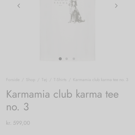
nhagen Shoes
igans
læder
ne Studios
er
ie
amia
r
eloo
Forside
/
Shop
/
Tøj
/
T-Shirts
/
Karmamia club karma tee no. 3
té Essentiel
uits
Karmamia club karma tee
no. 3
noer
o
r
kr.
599,00
 Cruz
rdele