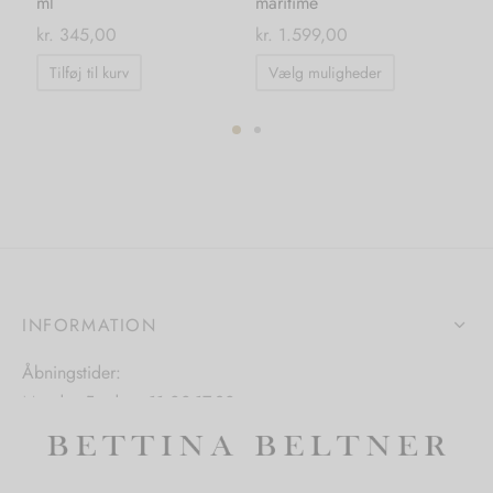
ml
maritime
kr.
kr.
345,00
kr.
1.599,00
Dette
Tilføj til kurv
Vælg muligheder
vare
har
flere
ter.
varianter.
hederne
Mulighedern
kan
s
vælges
på
iden
INFORMATION
varesiden
Åbningstider:
Mandag-Fredag: 11.00-17.30
Lørdag: 11.00-15.00