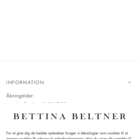
INFORMATION
Åbningstider:
Mandag-Fredag: 11.00-17.30
Lørdag: 11.00-15.00
For at give dig de bedste oplevelser bruger vi teknologier som cookies til at
gemme og/eller få adgang til enhedsoplysninger. Hvis du giver dit samtykke til