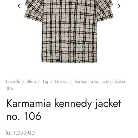
nhagen Shoes
igans
læder
ne Studios
er
ie
amia
r
eloo
Forside
/
Shop
/
Tøj
/
Frakker
/
Karmamia kennedy jacket no.
106
té Essentiel
uits
Karmamia kennedy jacket
noer
no. 106
o
r
kr.
1.999,00
 Cruz
rdele