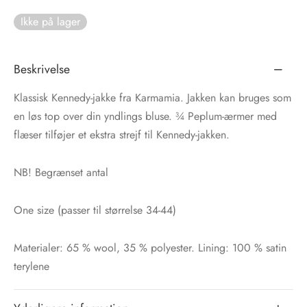
Ikke på lager
tröm
s
nalsin
ter
Beskrivelse
numb
Klassisk Kennedy-jakke fra Karmamia. Jakken kan bruges som
en løs top over din yndlings bluse. ¾ Peplum-ærmer med
 Biz Copenhagen
shirts
flæser tilføjer et ekstra strejf til Kennedy-jakken.
e Schnoor
e
NB! Begrænset antal
es from the atelier
ts
-50%
One size (passer til størrelse 34-44)
n Pioneers
Materialer: 65 % wool, 35 % polyester. Lining: 100 % satin
terylene