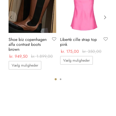
Shoe biz copenhagen
Libertè cille strap top
Ka
alfa contrast boots
pink
su
brown
kr.
175,00
kr.
350,00
kr.
kr.
949,50
kr.
1.899,00
Dette
Vælg muligheder
Dette
vare
Vælg muligheder
vare
har
har
flere
flere
varianter.
varianter.
Mulighedern
Mulighederne
kan
kan
vælges
vælges
på