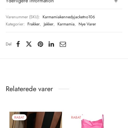
Yderligere information
Varenummer (SKU):
Karmamiakennedyjacketno106
Kategorier:
Frakker
,
Jakker
,
Karmamia
,
Nye Varer
Del
Relaterede varer
RABAT
RABAT