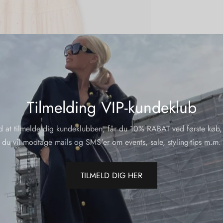
Tilmelding VIP-kundeklub
d at tilmelde dig kundeklubben, får du 10% RABAT ved første køb,
du vil modtage mails og SMS'er om events, sale, styling-tips m.m.
TILMELD DIG HER