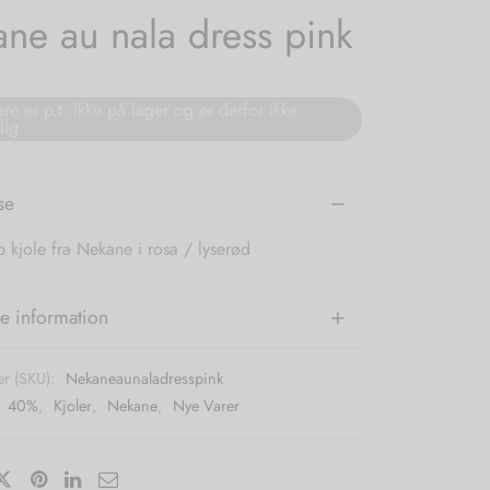
ne au nala dress pink
re er p.t. ikke på lager og er derfor ikke
lig.
se
 kjole fra Nekane i rosa / lyserød
e information
r (SKU):
Nekaneaunaladresspink
:
40%
,
Kjoler
,
Nekane
,
Nye Varer