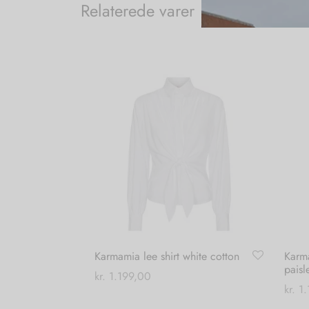
Relaterede varer
Karmamia lee shirt white cotton
Karm
paisl
kr.
1.199,00
kr.
1.
Dette
Vælg muligheder
Vælg