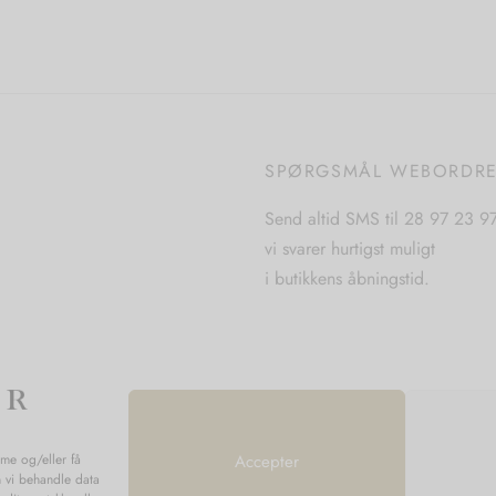
vare
vare
har
har
flere
flere
varianter.
varianter.
Mulighederne
Mulighederne
SPØRGSMÅL WEBORDR
kan
kan
vælges
vælges
Send altid SMS til 28 97 23 9
på
på
vi svarer hurtigst muligt
varesiden
varesiden
i butikkens åbningstid.
mme og/eller få
Accepter
n vi behandle data