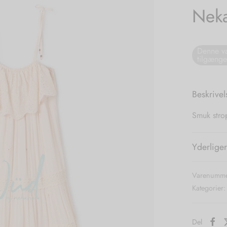
Neka
Denne va
tilgænge
Beskrivel
Smuk strop
Yderliger
Varenumme
Kategorier
Del