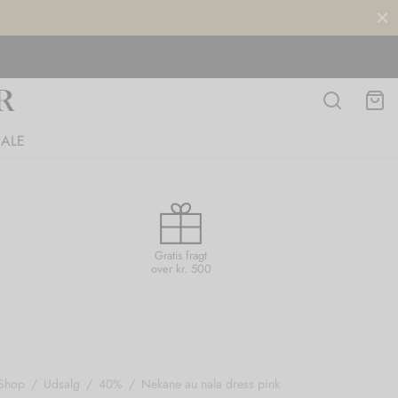
SALE
Gratis fragt
over kr. 500
Shop
/
Udsalg
/
40%
/
Nekane au nala dress pink