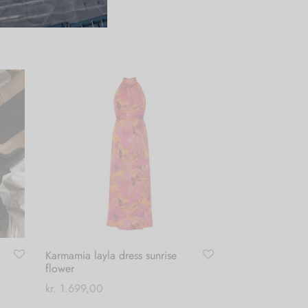
Karmamia layla dress sunrise
flower
kr.
1.699,00
Dette
Vælg muligheder