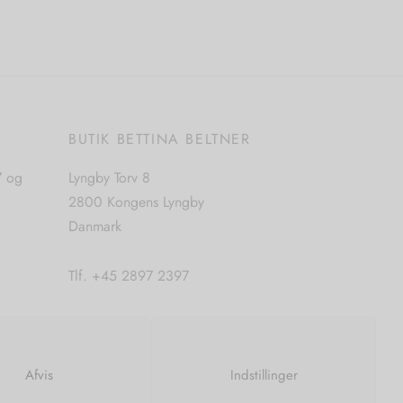
vare
har
flere
varianter.
Mulighederne
E
BUTIK BETTINA BELTNER
kan
vælges
7 og
Lyngby Torv 8
på
2800 Kongens Lyngby
varesiden
Danmark
Tlf. +45 2897 2397
CVR. nr. 42483397
Afvis
Indstillinger