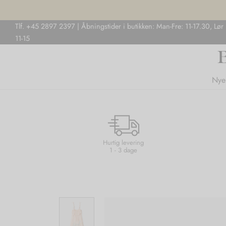
Tlf. +45 2897 2397 | Åbningstider i butikken: Man-Fre: 11-17.30, Lør
11-15
Nye
Hurtig levering
1 - 3 dage