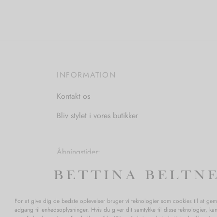
vare
har
flere
varianter.
Mulighederne
kan
INFORMATION
vælges
på
Kontakt os
varesiden
Bliv stylet i vores butikker
Åbningstider:
Mandag-Fredag: 11.00-17.30
Lørdag: 11.00-15.00
For at give dig de bedste oplevelser bruger vi teknologier som cookies til at ge
adgang til enhedsoplysninger. Hvis du giver dit samtykke til disse teknologier, ka