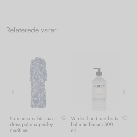
Relaterede varer
Karmamia nakita maxi
Verden hand and body
Ve
dress paloma paisley
balm herbanum 500
wa
maritime
ml
ml