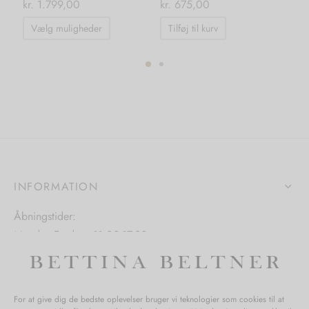
kr.
1.799,00
kr.
675,00
kr.
Dette
Vælg muligheder
Tilføj til kurv
T
vare
har
flere
ter.
varianter.
hederne
Mulighederne
kan
s
vælges
på
iden
INFORMATION
varesiden
Åbningstider:
Mandag-Fredag: 11.00-17.30
Lørdag: 11.00-15.00
For at give dig de bedste oplevelser bruger vi teknologier som cookies til at