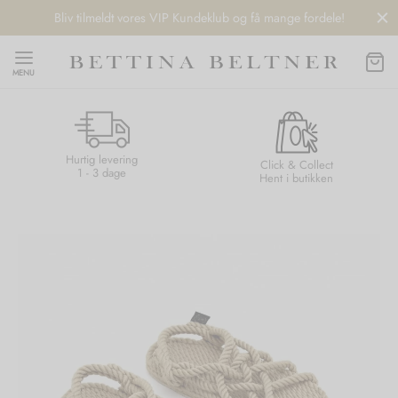
Bliv tilmeldt vores VIP Kundeklub og få mange fordele!
MENU
Hurtig levering
Back
Back
Back
Back
Click & Collect
1 - 3 dage
Hent i butikken
NDS
/ STYLES
 / STØVLER
ESSORIES
 DAY
re
er
uche
r
aler
edragt
ter
ker
nhagen Muse
er
er
r