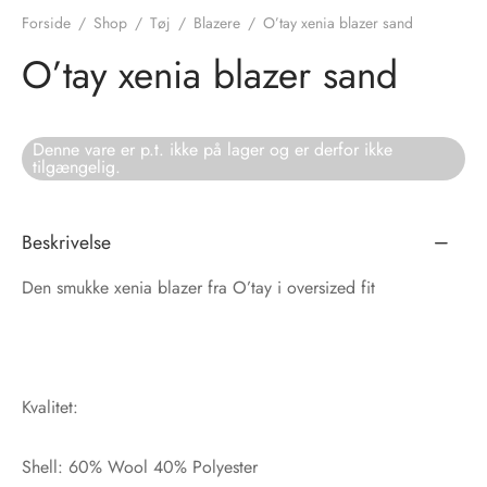
Forside
/
Shop
/
Tøj
/
Blazere
/
O’tay xenia blazer sand
tröm
s
O’tay xenia blazer sand
nalsin
ter
Denne vare er p.t. ikke på lager og er derfor ikke
numb
tilgængelig.
 Biz Copenhagen
shirts
Beskrivelse
e Schnoor
e
Den smukke xenia blazer fra O’tay i oversized fit
es from the atelier
ts
-50%
n Pioneers
Kvalitet:
Shell: 60% Wool 40% Polyester