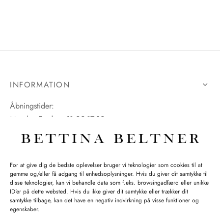
INFORMATION
Åbningstider:
Mandag-Fredag: 11.00-17.30
Lørdag: 11.00-15.00
For at give dig de bedste oplevelser bruger vi teknologier som cookies til at
gemme og/eller få adgang til enhedsoplysninger. Hvis du giver dit samtykke til
SPØRGSMÅL WEBORDRE
disse teknologier, kan vi behandle data som f.eks. browsingadfærd eller unikke
ID'er på dette websted. Hvis du ikke giver dit samtykke eller trækker dit
BUTIK BETTINA BELTNER
samtykke tilbage, kan det have en negativ indvirkning på visse funktioner og
egenskaber.