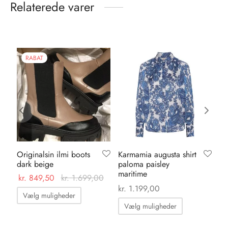
Relaterede varer
RABAT
Originalsin ilmi boots
Karmamia augusta shirt
Ka
dark beige
paloma paisley
su
maritime
kr.
849,50
kr.
1.699,00
kr.
kr.
1.199,00
Dette
Vælg muligheder
Dette
vare
Vælg muligheder
vare
har