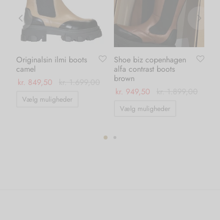
Originalsin ilmi boots
Shoe biz copenhagen
Or
camel
alfa contrast boots
le
brown
kr.
849,50
kr.
1.699,00
kr
kr.
949,50
kr.
1.899,00
Dette
kr
Vælg muligheder
Dette
vare
Vælg muligheder
vare
har
har
flere
flere
varianter.
varianter.
Mulighederne
Mulighedern
kan
kan
vælges
vælges
på
på
varesiden