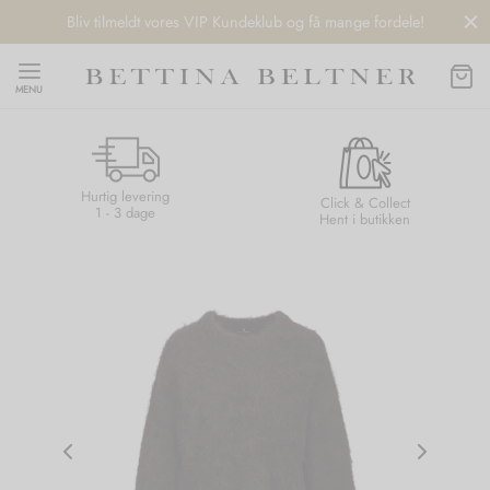
Bliv tilmeldt vores VIP Kundeklub og få mange fordele!
MENU
Hurtig levering
Back
Back
Back
Back
Click & Collect
1 - 3 dage
Hent i butikken
NDS
/ STYLES
 / STØVLER
ESSORIES
 DAY
re
er
uche
r
aler
edragt
ter
ker
nhagen Muse
er
er
r