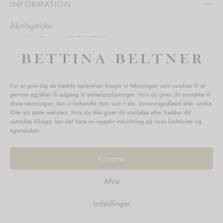
varesiden
INFORMATION
Åbningstider:
Mandag-Fredag: 11.00-17.30
Lørdag: 11.00-15.00
For at give dig de bedste oplevelser bruger vi teknologier som cookies til at
gemme og/eller få adgang til enhedsoplysninger. Hvis du giver dit samtykke til
SPØRGSMÅL WEBORDRE
disse teknologier, kan vi behandle data som f.eks. browsingadfærd eller unikke
ID'er på dette websted. Hvis du ikke giver dit samtykke eller trækker dit
BUTIK BETTINA BELTNER
samtykke tilbage, kan det have en negativ indvirkning på visse funktioner og
egenskaber.
Accepter
Afvis
Returnering
Indstillinger
Handelsvilkår
Persondata