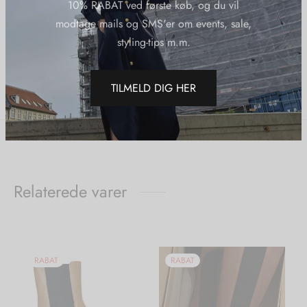
Varenummer (SKU):
10% RABAT ved første køb, og du vil
Urbanpioneersjoulessweaterchocolatebrown
modtage mails og SMS'er om events, sale,
Kategorier:
Nye Varer
,
Strik
,
Udsalg
,
Urban Pioneers
styling-tips m.m.
Del
TILMELD DIG HER
Relaterede varer
RABAT
RABAT