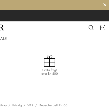
SALE
Gratis fragt
over kr. 500
Shop
/
Udsalg
/
50%
/
Depeche belt 15166