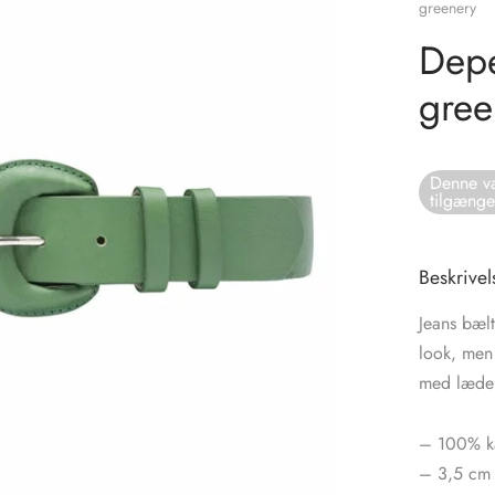
greenery
Depe
gree
Denne va
tilgænge
Beskrivel
Jeans bælt
look, men
med læde
– 100% ka
– 3,5 cm