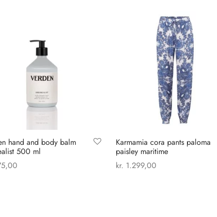
en hand and body balm
Karmamia cora pants paloma
alist 500 ml
paisley maritime
5,00
kr.
1.299,00
Dette
 til kurv
Vælg muligheder
vare
har
flere