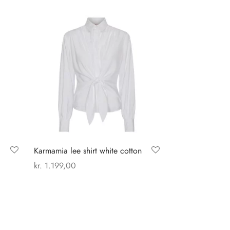
Karmamia lee shirt white cotton
kr.
1.199,00
Dette
Vælg muligheder
vare
har
flere