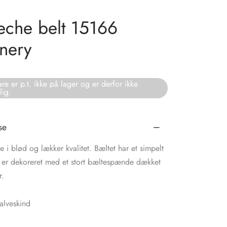
che belt 15166
nery
re er p.t. ikke på lager og er derfor ikke
lig.
se
e i blød og lækker kvalitet. Bæltet har et simpelt
 er dekoreret med et stort bæltespænde dækket
r.
lveskind