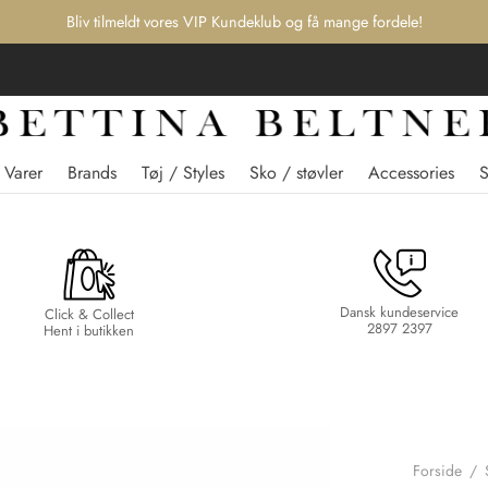
Bliv tilmeldt vores VIP Kundeklub og få mange fordele!
 Varer
Brands
Tøj / Styles
Sko / støvler
Accessories
Dansk kundeservice
Click & Collect
2897 2397
Hent i butikken
Forside
/