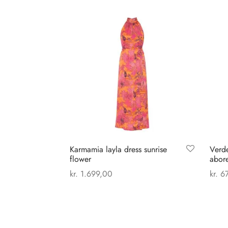
Karmamia layla dress sunrise
Verd
flower
abore
kr.
1.699,00
kr.
67
Dette
Vælg muligheder
Tilføj
vare
har
flere