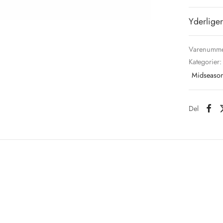
Yderliger
Varenumme
Kategorier
Midseason
Del