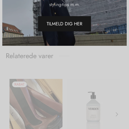
styling-tips m.m.
Del
TILMELD DIG HER
Relaterede varer
RABAT