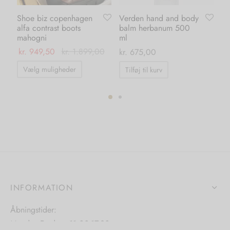
Shoe biz copenhagen
Verden hand and body
Ve
alfa contrast boots
balm herbanum 500
wa
mahogni
ml
ml
kr.
949,50
kr.
1.899,00
kr.
675,00
kr.
Dette
Vælg muligheder
Tilføj til kurv
T
vare
har
flere
varianter.
Mulighederne
kan
vælges
på
INFORMATION
varesiden
Åbningstider:
Mandag-Fredag: 11.00-17.30