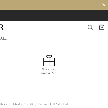
SALE
Gratis fragt
over kr. 500
Shop
/
Udsalg
/
40%
/
Project AJ117 skirt kit