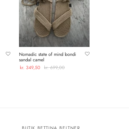
Nomadic state of mind bondi
sandal camel
kr.
349,50
kr.
699,00
Dette
Vælg muligheder
vare
har
flere
varianter.
Mulighederne
kan
E
BUTIK BETTINA BELTNER