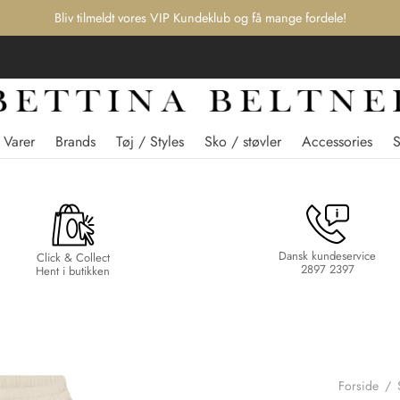
Bliv tilmeldt vores VIP Kundeklub og få mange fordele!
 Varer
Brands
Tøj / Styles
Sko / støvler
Accessories
Dansk kundeservice
Click & Collect
2897 2397
Hent i butikken
Forside
/