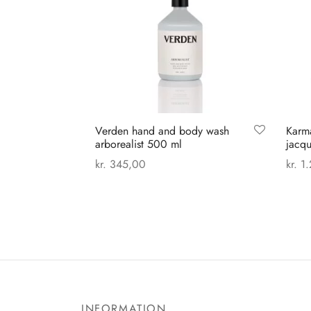
Verden hand and body wash
Karma
arborealist 500 ml
jacq
kr.
345,00
kr.
1.
Tilføj til kurv
Vælg
INFORMATION