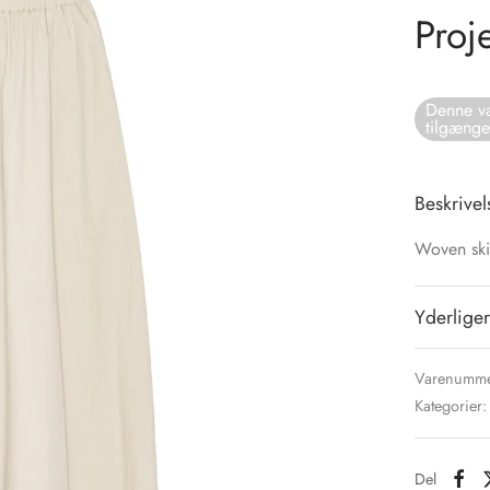
Proje
Denne va
tilgænge
Beskrivel
Woven ski
Yderliger
Varenumme
Kategorier
Del