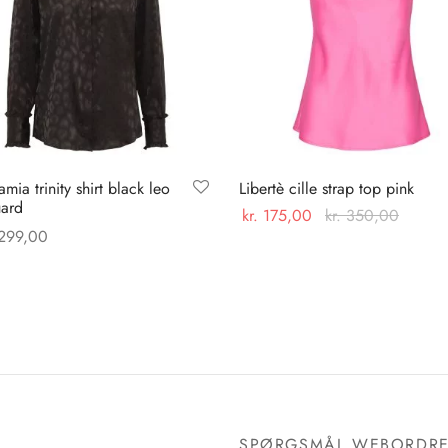
mia trinity shirt black leo
Libertè cille strap top pink
uard
kr.
175,00
kr.
350,00
299,00
Dette
Vælg muligheder
Dette
 muligheder
vare
vare
har
har
flere
flere
varianter.
varianter.
Mulighederne
Mulighederne
kan
kan
vælges
SPØRGSMÅL WEBORDR