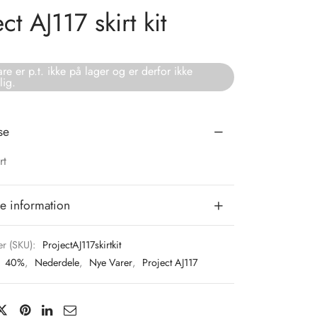
ct AJ117 skirt kit
re er p.t. ikke på lager og er derfor ikke
lig.
se
rt
e information
r (SKU):
ProjectAJ117skirtkit
:
40%
,
Nederdele
,
Nye Varer
,
Project AJ117